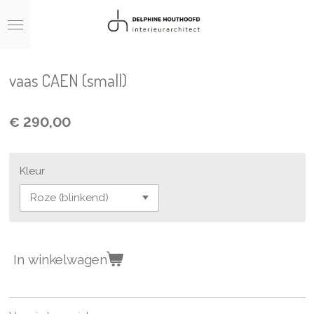
Ga
direct
naar
de
hoofdinhoud
vaas CAEN (small)
€ 290,00
Kleur
In winkelwagen